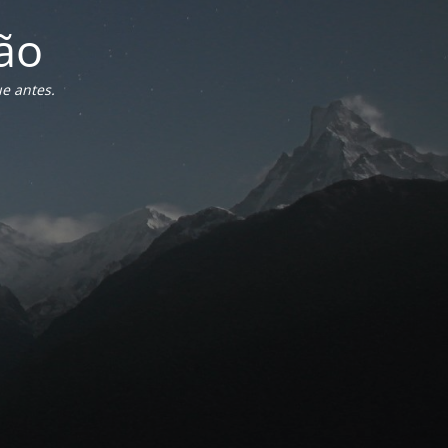
ão
e antes.