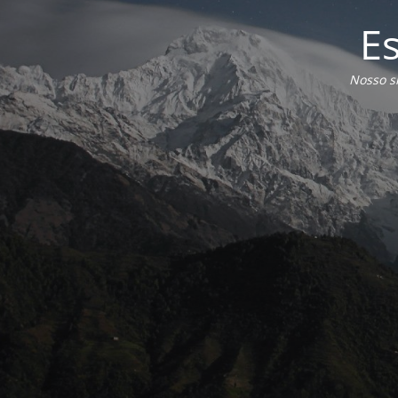
E
Nosso s